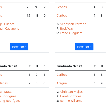
as
7
9
2
Leones
4
8
es
15
13
0
Caribes
7
8
gel Cuenca
G:
Sebastian Perrone
gan Cavanerio
P:
Beck Way
S:
Francis Peguero
Boxscore
Boxscore
izado Oct 28
R
H
E
Finalizado Oct 29
R
H
es
1
2
1
Caribes
5
8
lanes
2
5
0
Aragua
6
9
yan Mata
G:
Christian Mejias
e Rodriguez
P:
Harol González
king Rodríguez
S:
Ronnie Williams