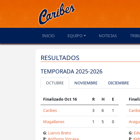
INICIO
EQUIPO
NOTICIAS
TRIB
RESULTADOS
TEMPORADA 2025-2026
OCTUBRE
NOVIEMBRE
DICIEMBRE
Finalizado Oct 16
R
H
E
Final
Caribes
3
6
1
Carib
Magallanes
1
5
0
Arag
G:
Liarvis Breto
G:
Edw
P:
Anthony Vizcaya
P:
Kel