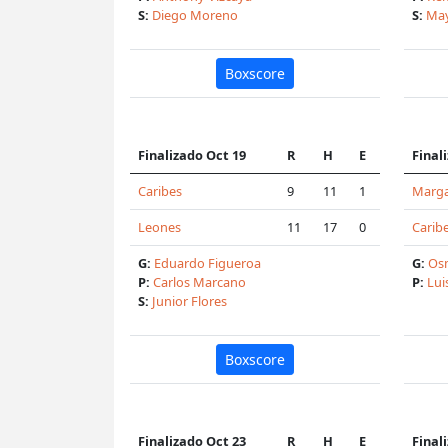
S:
Diego Moreno
S:
May
Boxscore
Finalizado Oct 19
R
H
E
Final
Caribes
9
11
1
Marga
Leones
11
17
0
Carib
G:
Eduardo Figueroa
G:
Os
P:
Carlos Marcano
P:
Lui
S:
Junior Flores
Boxscore
Finalizado Oct 23
R
H
E
Final