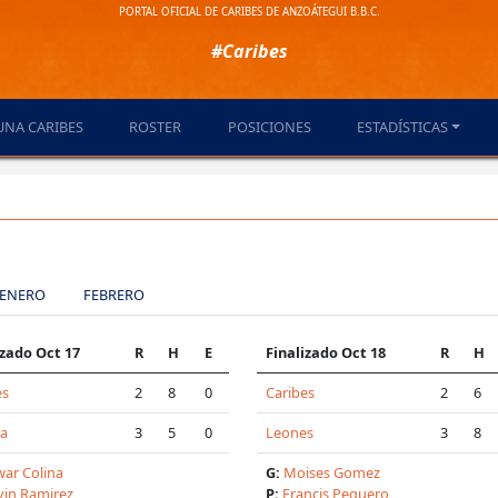
PORTAL OFICIAL DE CARIBES DE ANZOÁTEGUI B.B.C.
#Caribes
UNA CARIBES
ROSTER
POSICIONES
ESTADÍSTICAS
ENERO
FEBRERO
izado Oct 17
R
H
E
Finalizado Oct 18
R
H
es
2
8
0
Caribes
2
6
ua
3
5
0
Leones
3
8
ar Colina
G:
Moises Gomez
vin Ramirez
P:
Francis Peguero