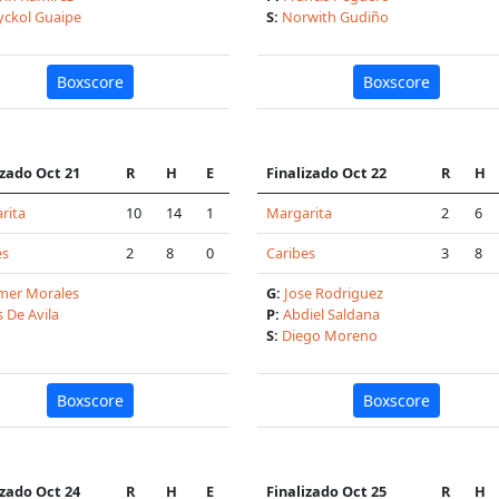
ckol Guaipe
S:
Norwith Gudiño
Boxscore
Boxscore
izado Oct 21
R
H
E
Finalizado Oct 22
R
H
rita
10
14
1
Margarita
2
6
es
2
8
0
Caribes
3
8
mer Morales
G:
Jose Rodriguez
s De Avila
P:
Abdiel Saldana
S:
Diego Moreno
Boxscore
Boxscore
izado Oct 24
R
H
E
Finalizado Oct 25
R
H