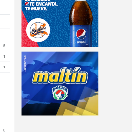
E
1
1
E