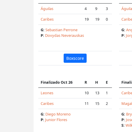
Águilas
4
9
3
Águil
Caribes
19
19
0
Carib
G:
Sebastian Perrone
G:
An
P:
Dovydas Neverauskas
P:
Jor
Boxscore
Finalizado Oct 26
R
H
E
Final
Leones
10
13
1
Carib
Caribes
11
15
2
Magal
G:
Diego Moreno
G:
Br
P:
Junior Flores
P:
Jos
S:
Wil