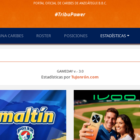
PORTAL OFICIAL DE CARIBES DE ANZOÁTEGUI B.B.C.
#TribuPower
UNA CARIBES
ROSTER
POSICIONES
ESTADÍSTICAS
GAMEDAY v.- 3.0
Estadísticas por
TuJonrón.com