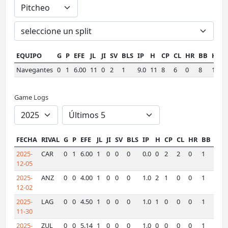
EQUIPO
G
P
EFE
JL
JI
SV
BLS
IP
H
CP
CL
HR
BB
K
H
Navegantes
0
1
6.00
11
0
2
1
9.0
11
8
6
0
8
15
1
Game Logs
FECHA
RIVAL
G
P
EFE
JL
JI
SV
BLS
IP
H
CP
CL
HR
BB
K
H
2025-
CAR
0
1
6.00
1
0
0
0
0.0
0
2
2
0
1
0
0
12-05
2025-
ANZ
0
0
4.00
1
0
0
0
1.0
2
1
0
0
1
3
0
12-02
2025-
LAG
0
0
4.50
1
0
0
0
1.0
1
0
0
0
1
2
0
11-30
2025-
ZUL
0
0
5.14
1
0
0
0
1.0
0
0
0
0
1
1
1