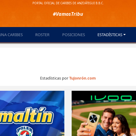
PORTAL OFICIAL DE CARIBES DE ANZOÁTEGUI B.B.C.
#VamosTribu
UNA CARIBES
ROSTER
POSICIONES
ESTADÍSTICAS
Estadísticas por
TuJonrón.com