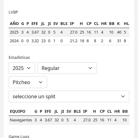
LVBP
AÑO
G
P
EFE
JL
JI
SV
BLS
IP
H
CP
CL
HR
BB
K
HLD
W
2025
3
4
3.67
32
0
5
4
27.0
25
16
11
4
10
40
5
1.
2024
0
0
3.32
23
0
1
0
21.2
18
8
8
2
6
31
8
1.
Estadísticas
EQUIPO
G
P
EFE
JL
JI
SV
BLS
IP
H
CP
CL
HR
BB
K
Navegantes
3
4
3.67
32
0
5
4
27.0
25
16
11
4
10
40
Game Logs