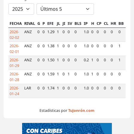
FECHA
RIVAL
G
P
EFE
JL
JI
SV
BLS
IP
H
CP
CL
HR
BB
K
H
2026-
ANZ
0
0
1.29
1
0
0
0
1.0
0
0
0
0
0
1
0
02-02
2026-
ANZ
0
0
1.38
1
0
0
0
1.0
0
0
0
0
1
1
0
02-01
2026-
ANZ
0
0
1.50
1
0
0
0
0.2
1
0
0
0
1
2
0
01-29
2026-
ANZ
0
0
1.59
1
0
1
0
1.0
1
0
0
0
0
2
0
01-28
2026-
LAR
0
0
1.74
1
0
0
0
1.0
0
0
0
0
0
1
0
01-24
Estadísticas por
TuJonrón.com