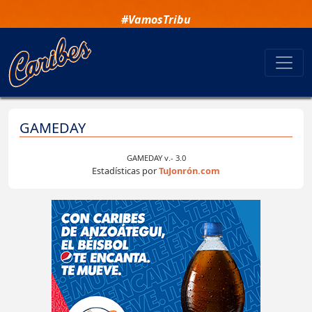
#VamosTribu
GAMEDAY
GAMEDAY v.- 3.0
Estadísticas por
TuJonrón.com