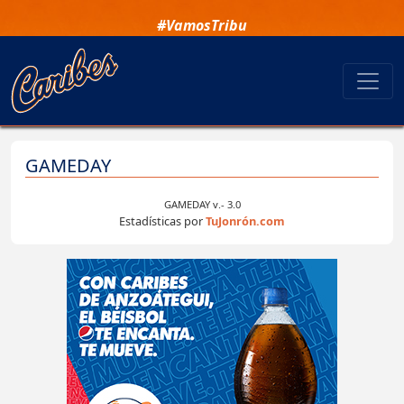
#VamosTribu
GAMEDAY
GAMEDAY v.- 3.0
Estadísticas por
TuJonrón.com