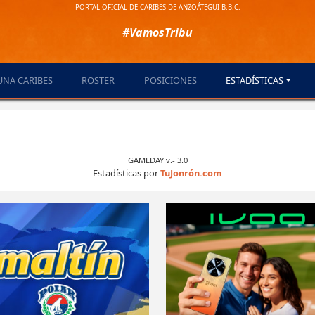
PORTAL OFICIAL DE CARIBES DE ANZOÁTEGUI B.B.C.
#VamosTribu
UNA CARIBES
ROSTER
POSICIONES
ESTADÍSTICAS
GAMEDAY v.- 3.0
Estadísticas por
TuJonrón.com