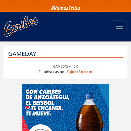
#VamosTribu
GAMEDAY
GAMEDAY v.- 3.0
Estadísticas por
TuJonrón.com