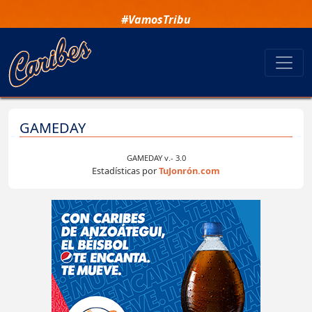
#VamosTribu
GAMEDAY
GAMEDAY v.- 3.0
Estadísticas por
TuJonrón.com