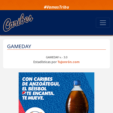
#VamosTribu
GAMEDAY
GAMEDAY v.- 3.0
Estadísticas por
TuJonrón.com