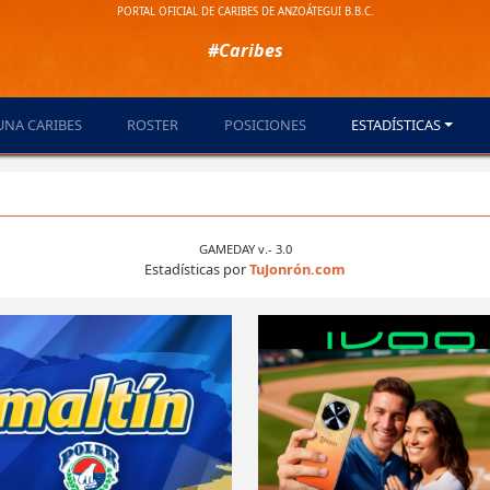
PORTAL OFICIAL DE CARIBES DE ANZOÁTEGUI B.B.C.
#Caribes
UNA CARIBES
ROSTER
POSICIONES
ESTADÍSTICAS
GAMEDAY v.- 3.0
Estadísticas por
TuJonrón.com