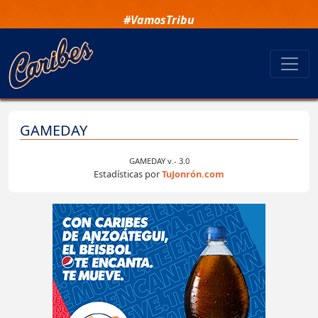
#VamosTribu
GAMEDAY
GAMEDAY v.- 3.0
Estadísticas por
TuJonrón.com