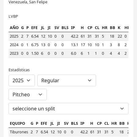
Venezuela, San Felipe
LVBP
AÑO
G
P
EFE
JL
JI
SV
BLS
IP
H
CP
CL
HR
BB
K
HLD
2025
2
7
6.54
12
10
0
0
42.2
61
31
31
5
18
22
0
1
2024
0
1
6.75
13
0
0
0
13.1
17
10
10
1
3
8
2
1
2023
0
0
1.50
6
0
0
0
6.0
6
1
1
0
4
4
2
1
Estadísticas
EQUIPO
G
P
EFE
JL
JI
SV
BLS
IP
H
CP
CL
HR
BB
K
H
Tiburones
2
7
6.54
12
10
0
0
42.2
61
31
31
5
18
22
0