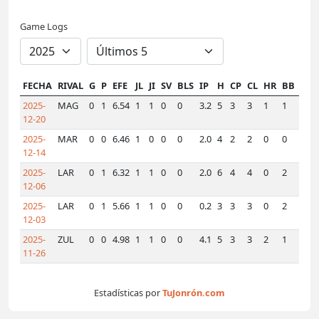
Game Logs
FECHA
RIVAL
G
P
EFE
JL
JI
SV
BLS
IP
H
CP
CL
HR
BB
K
H
2025-
MAG
0
1
6.54
1
1
0
0
3.2
5
3
3
1
1
3
0
12-20
2025-
MAR
0
0
6.46
1
0
0
0
2.0
4
2
2
0
0
4
0
12-14
2025-
LAR
0
1
6.32
1
1
0
0
2.0
6
4
4
0
2
0
0
12-06
2025-
LAR
0
1
5.66
1
1
0
0
0.2
3
3
3
0
2
1
0
12-03
2025-
ZUL
0
0
4.98
1
1
0
0
4.1
5
3
3
2
1
0
0
11-26
Estadísticas por
TuJonrón.com