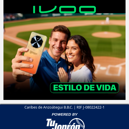
Caribes de Anzoátegui B.B.C. | RIF J-08022422-1