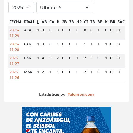
FECHA
RIVAL
JJ
VB
CA
H
2B
3B
HR
CI
TB
BB
K
BR
SAC
SF
2025-
ARA
1
3
0
0
0
0
0
0
0
1
0
0
0
0
11-29
2025-
CAR
1
3
0
1
0
0
0
1
1
1
1
0
0
0
11-28
2025-
CAR
1
4
2
2
0
0
1
2
5
0
1
0
0
0
11-27
2025-
MAR
1
2
1
1
0
0
0
2
1
0
1
0
0
2
11-26
Estadísticas por
TuJonrón.com