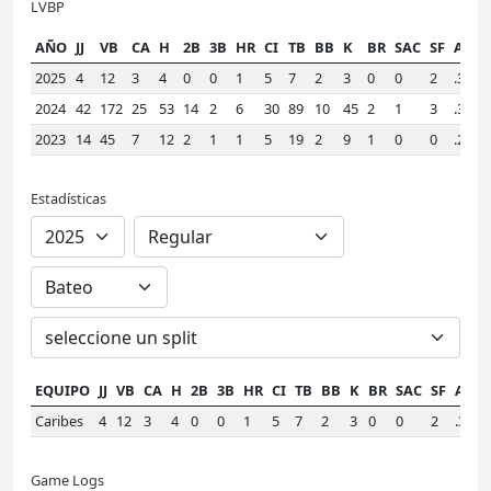
LVBP
AÑO
JJ
VB
CA
H
2B
3B
HR
CI
TB
BB
K
BR
SAC
SF
AVE
2025
4
12
3
4
0
0
1
5
7
2
3
0
0
2
.333
2024
42
172
25
53
14
2
6
30
89
10
45
2
1
3
.308
2023
14
45
7
12
2
1
1
5
19
2
9
1
0
0
.267
Estadísticas
EQUIPO
JJ
VB
CA
H
2B
3B
HR
CI
TB
BB
K
BR
SAC
SF
AVE
Caribes
4
12
3
4
0
0
1
5
7
2
3
0
0
2
.333
Game Logs