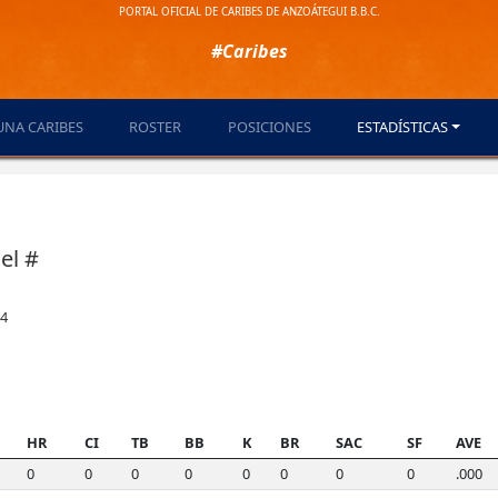
PORTAL OFICIAL DE CARIBES DE ANZOÁTEGUI B.B.C.
#Caribes
UNA CARIBES
ROSTER
POSICIONES
ESTADÍSTICAS
el #
24
HR
CI
TB
BB
K
BR
SAC
SF
AVE
0
0
0
0
0
0
0
0
.000