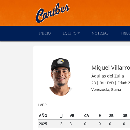
INICIO
EQUIPO
NOTICIAS
TRIB
Miguel Villarro
Águilas del Zulia
2B | B/L: D/D | Edad: 
Venezuela, Guiria
LVBP
AÑO
JJ
VB
CA
H
2B
3B
2025
3
3
0
0
0
0