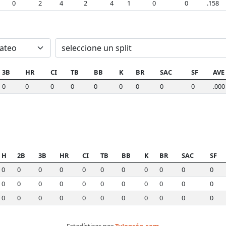
0
2
4
2
4
1
0
0
.158
3B
HR
CI
TB
BB
K
BR
SAC
SF
AVE
0
0
0
0
0
0
0
0
0
.000
H
2B
3B
HR
CI
TB
BB
K
BR
SAC
SF
0
0
0
0
0
0
0
0
0
0
0
0
0
0
0
0
0
0
0
0
0
0
0
0
0
0
0
0
0
0
0
0
0