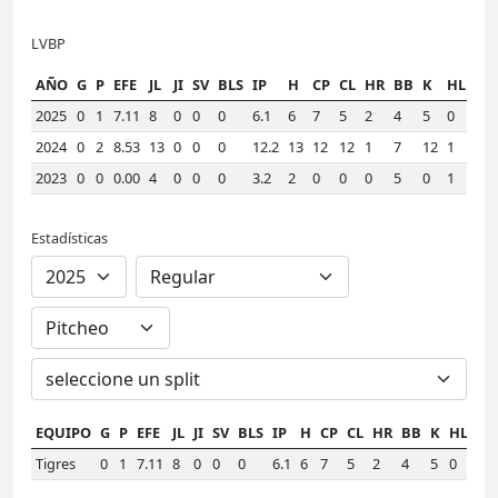
LVBP
AÑO
G
P
EFE
JL
JI
SV
BLS
IP
H
CP
CL
HR
BB
K
HLD
W
2025
0
1
7.11
8
0
0
0
6.1
6
7
5
2
4
5
0
1.
2024
0
2
8.53
13
0
0
0
12.2
13
12
12
1
7
12
1
1.
2023
0
0
0.00
4
0
0
0
3.2
2
0
0
0
5
0
1
1.
Estadísticas
EQUIPO
G
P
EFE
JL
JI
SV
BLS
IP
H
CP
CL
HR
BB
K
HLD
W
Tigres
0
1
7.11
8
0
0
0
6.1
6
7
5
2
4
5
0
1