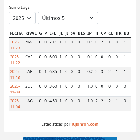
Game Logs
FECHA
RIVAL
G
P
EFE
JL
JI
SV
BLS
IP
H
CP
CL
HR
BB
K
H
2025-
MAG
0
0
7.11
1
0
0
0
0.1
0
2
1
0
1
0
0
11-23
2025-
CAR
0
0
6.00
1
0
0
0
0.1
0
0
0
0
1
1
0
11-22
2025-
LAR
0
1
6.35
1
0
0
0
0.2
2
3
2
1
1
1
0
11-13
2025-
ZUL
0
0
3.60
1
0
0
0
1.0
0
0
0
0
0
1
0
11-08
2025-
LAG
0
0
4.50
1
0
0
0
1.0
2
2
2
1
0
2
0
11-04
Estadísticas por
TuJonrón.com