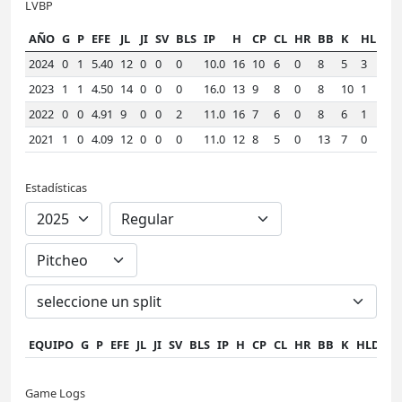
LVBP
AÑO
G
P
EFE
JL
JI
SV
BLS
IP
H
CP
CL
HR
BB
K
HLD
W
2024
0
1
5.40
12
0
0
0
10.0
16
10
6
0
8
5
3
2.
2023
1
1
4.50
14
0
0
0
16.0
13
9
8
0
8
10
1
1.
2022
0
0
4.91
9
0
0
2
11.0
16
7
6
0
8
6
1
2.
2021
1
0
4.09
12
0
0
0
11.0
12
8
5
0
13
7
0
2.
Estadísticas
EQUIPO
G
P
EFE
JL
JI
SV
BLS
IP
H
CP
CL
HR
BB
K
HLD
W
Game Logs