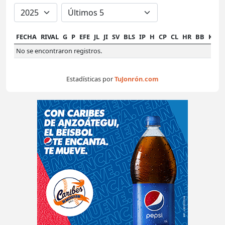
FECHA
RIVAL
G
P
EFE
JL
JI
SV
BLS
IP
H
CP
CL
HR
BB
K
H
No se encontraron registros.
Estadísticas por
TuJonrón.com