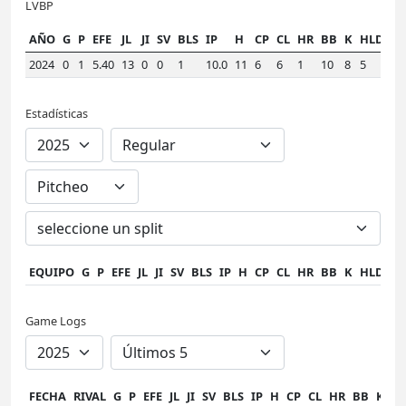
LVBP
AÑO
G
P
EFE
JL
JI
SV
BLS
IP
H
CP
CL
HR
BB
K
HLD
W
2024
0
1
5.40
13
0
0
1
10.0
11
6
6
1
10
8
5
2.
Estadísticas
EQUIPO
G
P
EFE
JL
JI
SV
BLS
IP
H
CP
CL
HR
BB
K
HLD
W
Game Logs
FECHA
RIVAL
G
P
EFE
JL
JI
SV
BLS
IP
H
CP
CL
HR
BB
K
H