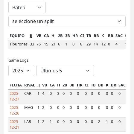
EQUIPO
JJ
VB
CA
H
2B
3B
HR
CI
TB
BB
K
BR
SAC
SF
A
Tiburones
33
76
15
21
6
1
0
8
29
14
12
0
4
1
.
Game Logs
FECHA
RIVAL
JJ
VB
CA
H
2B
3B
HR
CI
TB
BB
K
BR
SAC
SF
2025-
CAR
1
4
0
3
0
0
0
0
3
0
0
0
0
0
12-27
2025-
MAG
1
2
0
0
0
0
0
0
0
0
0
0
0
0
12-26
2025-
LAR
1
2
1
0
0
0
0
0
0
2
1
0
0
0
12-21