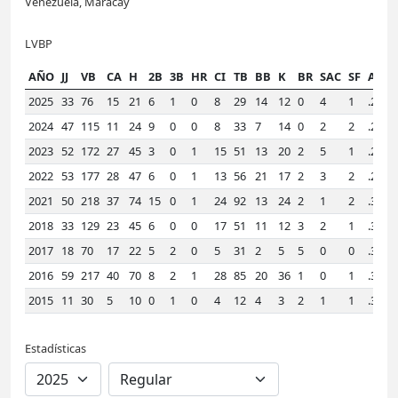
Venezuela, Maracay
LVBP
AÑO
JJ
VB
CA
H
2B
3B
HR
CI
TB
BB
K
BR
SAC
SF
AVE
2025
33
76
15
21
6
1
0
8
29
14
12
0
4
1
.276
2024
47
115
11
24
9
0
0
8
33
7
14
0
2
2
.209
2023
52
172
27
45
3
0
1
15
51
13
20
2
5
1
.262
2022
53
177
28
47
6
0
1
13
56
21
17
2
3
2
.266
2021
50
218
37
74
15
0
1
24
92
13
24
2
1
2
.339
2018
33
129
23
45
6
0
0
17
51
11
12
3
2
1
.349
2017
18
70
17
22
5
2
0
5
31
2
5
5
0
0
.314
2016
59
217
40
70
8
2
1
28
85
20
36
1
0
1
.323
2015
11
30
5
10
0
1
0
4
12
4
3
2
1
1
.333
Estadísticas