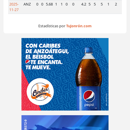
2025-
ANZ
0
0
5.68
1
1
0
0
4.2
5
5
5
1
2
4
0
11-27
Estadísticas por
TuJonrón.com