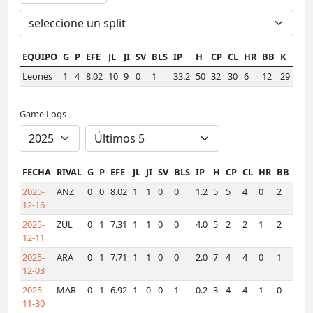
EQUIPO
G
P
EFE
JL
JI
SV
BLS
IP
H
CP
CL
HR
BB
K
HL
Leones
1
4
8.02
10
9
0
1
33.2
50
32
30
6
12
29
0
Game Logs
FECHA
RIVAL
G
P
EFE
JL
JI
SV
BLS
IP
H
CP
CL
HR
BB
K
H
2025-
ANZ
0
0
8.02
1
1
0
0
1.2
5
5
4
0
2
2
0
12-16
2025-
ZUL
0
1
7.31
1
1
0
0
4.0
5
2
2
1
2
3
0
12-11
2025-
ARA
0
1
7.71
1
1
0
0
2.0
7
4
4
0
1
0
0
12-03
2025-
MAR
0
1
6.92
1
0
0
1
0.2
3
4
4
1
0
0
0
11-30