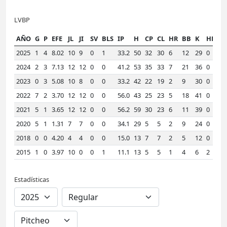
LVBP
AÑO
G
P
EFE
JL
JI
SV
BLS
IP
H
CP
CL
HR
BB
K
HLD
2025
1
4
8.02
10
9
0
1
33.2
50
32
30
6
12
29
0
1
2024
2
3
7.13
12
12
0
0
41.2
53
35
33
7
21
36
0
1
2023
0
3
5.08
10
8
0
0
33.2
42
22
19
2
9
30
0
1
2022
7
2
3.70
12
12
0
0
56.0
43
25
23
5
18
41
0
1
2021
5
1
3.65
12
12
0
0
56.2
59
30
23
6
11
39
0
1
2020
5
1
1.31
7
7
0
0
34.1
29
5
5
2
9
24
0
1
2018
0
0
4.20
4
4
0
0
15.0
13
7
7
2
5
12
0
1
2015
1
0
3.97
10
0
0
1
11.1
13
5
5
1
4
6
2
1
Estadísticas