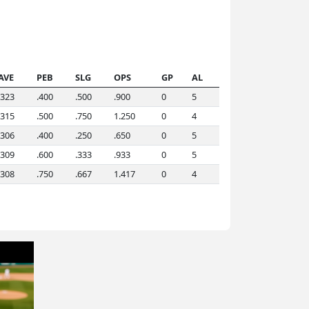
AVE
PEB
SLG
OPS
GP
AL
.323
.400
.500
.900
0
5
.315
.500
.750
1.250
0
4
.306
.400
.250
.650
0
5
.309
.600
.333
.933
0
5
.308
.750
.667
1.417
0
4