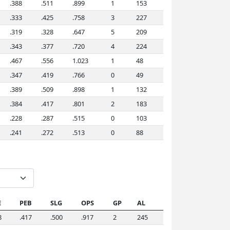
.388
.511
.899
1
153
.333
.425
.758
3
227
.319
.328
.647
5
209
.343
.377
.720
4
224
.467
.556
1.023
1
48
.347
.419
.766
0
49
.389
.509
.898
1
132
.384
.417
.801
2
183
.228
.287
.515
0
103
.241
.272
.513
0
88
E
PEB
SLG
OPS
GP
AL
8
.417
.500
.917
2
245