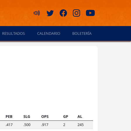
RESULTADOS
CALENDARIO
BOLETERÍA
PEB
SLG
OPS
GP
AL
.417
.500
.917
2
245