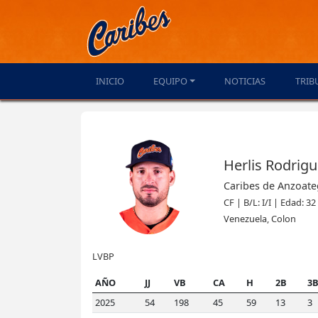
INICIO
EQUIPO
NOTICIAS
TRIB
Herlis Rodrig
Caribes de Anzoate
CF | B/L: I/I | Edad: 32
Venezuela, Colon
LVBP
AÑO
JJ
VB
CA
H
2B
3
2025
54
198
45
59
13
3