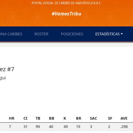
PORTAL OFICIAL DE CARIBES DE ANZOÁTEGUI B.B.C.
#VamosTribu
UNA CARIBES
ROSTER
POSICIONES
ESTADÍSTICAS
uez #7
gui
B
HR
CI
TB
BB
K
BR
SAC
SF
AVE
7
31
99
40
49
19
3
2
.298