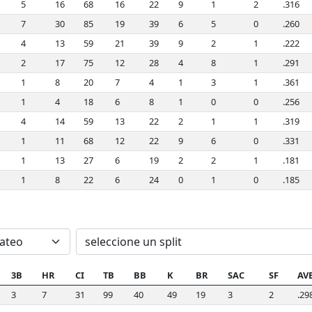
5
16
68
16
22
9
1
2
.316
7
30
85
19
39
6
5
0
.260
4
13
59
21
39
9
2
1
.222
2
17
75
12
28
4
8
1
.291
1
8
20
7
4
1
3
1
.361
1
4
18
6
8
1
0
0
.256
4
14
59
13
22
2
1
1
.319
1
11
68
12
22
9
6
0
.331
1
13
27
6
19
2
2
1
.181
1
8
22
6
24
0
1
0
.185
3B
HR
CI
TB
BB
K
BR
SAC
SF
AV
3
7
31
99
40
49
19
3
2
.29