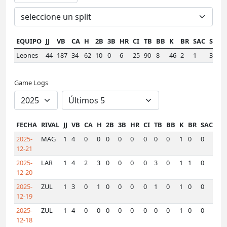
EQUIPO
JJ
VB
CA
H
2B
3B
HR
CI
TB
BB
K
BR
SAC
SF
A
Leones
44
187
34
62
10
0
6
25
90
8
46
2
1
3
.3
Game Logs
FECHA
RIVAL
JJ
VB
CA
H
2B
3B
HR
CI
TB
BB
K
BR
SAC
SF
2025-
MAG
1
4
0
0
0
0
0
0
0
0
1
0
0
0
12-21
2025-
LAR
1
4
2
3
0
0
0
0
3
0
1
1
0
0
12-20
2025-
ZUL
1
3
0
1
0
0
0
0
1
0
1
0
0
0
12-19
2025-
ZUL
1
4
0
0
0
0
0
0
0
0
1
0
0
0
12-18