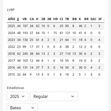
LVBP
AÑO
JJ
VB
CA
H
2B
3B
HR
CI
TB
BB
K
BR
SAC
SF
AVE
2025
44
187
34
62
10
0
6
25
90
8
46
2
1
3
.332
2024
48
193
37
64
10
1
15
41
121
16
41
6
0
0
.332
2023
34
130
25
41
4
2
5
21
64
11
19
4
0
4
.315
2022
23
99
17
37
1
0
0
4
38
2
12
2
0
0
.374
2018
62
245
38
84
13
2
3
27
110
13
30
6
2
3
.343
2017
48
163
12
44
9
1
0
10
55
9
19
0
3
2
.270
2016
44
131
14
37
7
3
0
16
50
6
30
0
4
2
.282
2015
32
44
9
13
3
0
1
6
19
2
5
1
3
0
.295
Estadísticas