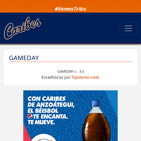
#VamosTribu
GAMEDAY
GAMEDAY v.- 3.0
Estadísticas por
TuJonrón.com