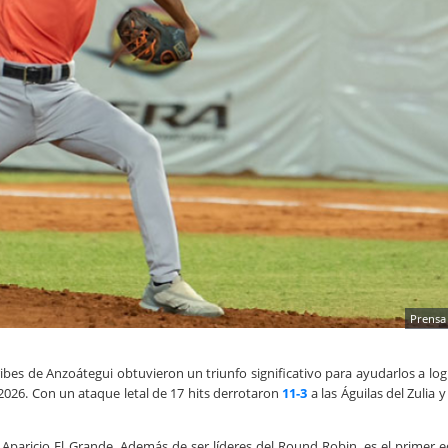
Prensa
ibes de Anzoátegui obtuvieron un triunfo significativo para ayudarlos a log
-2026. Con un ataque letal de 17 hits derrotaron
11-3
a las Águilas del Zulia y
s Aparicio El Grande. Además de ser líderes del Round Robin, es el primer 