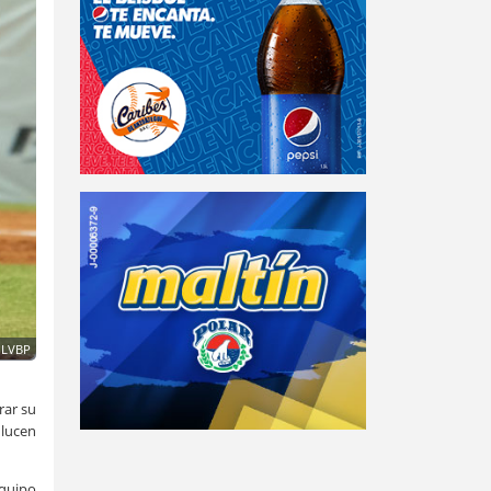
 LVBP
rar su
 lucen
equipo