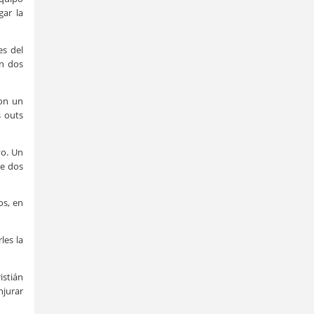
gar la
es del
on dos
con un
s outs
vo. Un
de dos
os, en
les la
istián
njurar