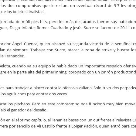
 los dos compromisos que le restan, un eventual récord de 9-7 les otor
de los boletos finalistas.
a jornada de múltiples hits, pero los más destacados fueron sus bateador
ríguez, Diego Infante, Romer Cuadrado y Jesús Sucre se fueron de 20-11 c
abridor Ángel Cuenca, quien alcanzó su segunda victoria de la semifinal 
lan de siempre. Trabajar con Sucre, atacar la zona de strike y buscar lo
elia Fernández.
elota, cuando ya su equipo le había dado un importante respaldo ofensi
legre en la parte alta del primer inning, coronado con un jonrón productor 
ales para trabajar a placer contra la ofensiva zuliana. Solo tuvo dos parpade
 los aguiluchos para anotar dos veces.
uscar los pitcheos. Pero en este compromiso nos funcionó muy bien mover
aló el ganador del desafío.
 en el séptimo capítulo, al llenar las bases con un out frente al relevista Cr
ra por sencillo de Alí Castillo frente a Loiger Padrón, quien entró para co