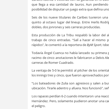
que llega a esa cantidad de lauros. Aun perdiendo
posibilidad de disputar un juego extra que defina uno 
Seis de los nueve titulares de Caribes tuvieron un
quinto al octavo lugar del lineup. Entre Herlis Rod
dobles, dos jonrones y seis carreras producidas.
Esta producción de La Tribu respaldó la labor del 
trabajo de cinco entradas. “Salí a hacer el mismo p
rápidos”, le comentó a la reportera de
ByM Sport
, Isb
Todavía Ángel Cuenca no había lanzado su primera p
racimo de cinco anotaciones le fabricaron a Delvis A
carreras de Romer Cuadrado.
La ventaja de 5-0 le permitió al pitcher de los orient
los innings tres y cinco, que fueron aprovechados por
“Los bateadores de Zulia son agresivos y salen a b
ubicación. Tirarle adentro y afuera. Nos funcionó”, señ
Los rapaces perdían 6-2 cuando intentaron una reacción
Hernández. Pero, solamente pudieron anotar una carre
el peligro.