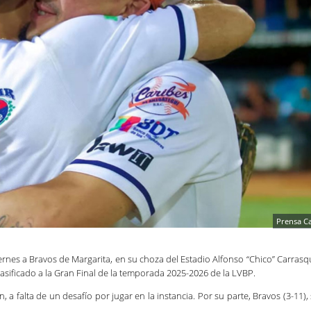
Prensa C
ernes a Bravos de Margarita, en su choza del Estadio Alfonso “Chico” Carrasq
lasificado a la Gran Final de la temporada 2025-2026 de la LVBP.
a falta de un desafío por jugar en la instancia. Por su parte, Bravos (3-11), 