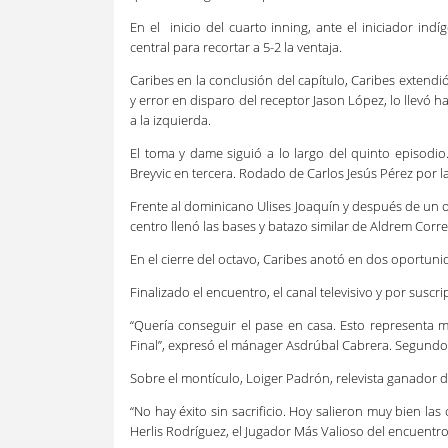
En el inicio del cuarto inning, ante el iniciador in
central para recortar a 5-2 la ventaja.
Caribes en la conclusión del capítulo, Caribes extend
y error en disparo del receptor Jason López, lo llevó h
a la izquierda.
El toma y dame siguió a lo largo del quinto episodio.
Breyvic en tercera. Rodado de Carlos Jesús Pérez por la
Frente al dominicano Ulises Joaquín y después de un 
centro llenó las bases y batazo similar de Aldrem Corre
En el cierre del octavo, Caribes anotó en dos oportuni
Finalizado el encuentro, el canal televisivo y por susc
“Quería conseguir el pase en casa. Esto representa 
Final”, expresó el mánager Asdrúbal Cabrera. Segundo
Sobre el montículo, Loiger Padrón, relevista ganador 
“No hay éxito sin sacrificio. Hoy salieron muy bien la
Herlis Rodríguez, el Jugador Más Valioso del encuentro