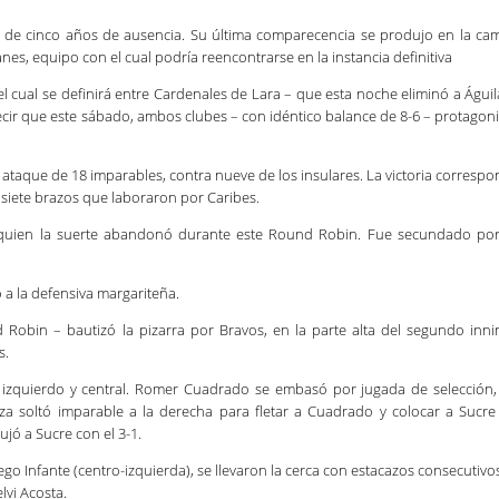
go de cinco años de ausencia. Su última comparecencia se produjo en la c
nes, equipo con el cual podría reencontrarse en la instancia definitiva
 el cual se definirá entre Cardenales de Lara – que esta noche eliminó a Águil
decir que este sábado, ambos clubes – con idéntico balance de 8-6 – protagon
ataque de 18 imparables, contra nueve de los insulares. La victoria correspo
 siete brazos que laboraron por Caribes.
 a quien la suerte abandonó durante este Round Robin. Fue secundado por
 a la defensiva margariteña.
 Robin – bautizó la pizarra por Bravos, en la parte alta del segundo inni
s.
es izquierdo y central. Romer Cuadrado se embasó por jugada de selección,
za soltó imparable a la derecha para fletar a Cuadrado y colocar a Sucre
jó a Sucre con el 3-1.
iego Infante (centro-izquierda), se llevaron la cerca con estacazos consecutivo
lvi Acosta.