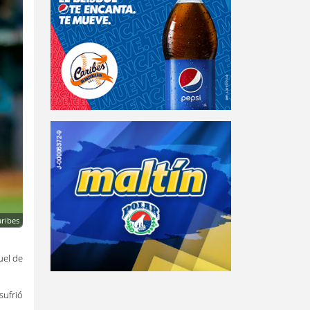
aribes
uel de
sufrió