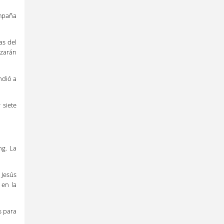
ampaña
as del
izarán
ndió a
 siete
ng. La
 Jesús
 en la
s para