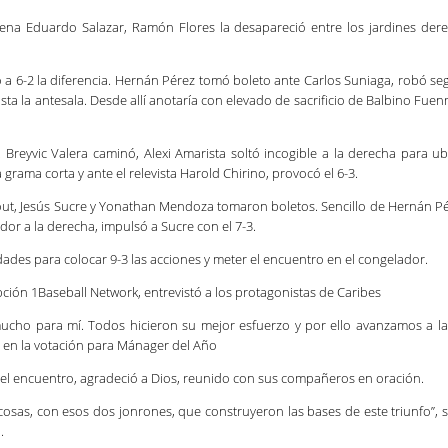
dígena Eduardo Salazar, Ramón Flores la desapareció entre los jardines der
ió a 6-2 la diferencia. Hernán Pérez tomó boleto ante Carlos Suniaga, robó s
asta la antesala. Desde allí anotaría con elevado de sacrificio de Balbino Fue
 Breyvic Valera caminó, Alexi Amarista soltó incogible a la derecha para ub
 grama corta y ante el relevista Harold Chirino, provocó el 6-3.
out, Jesús Sucre y Yonathan Mendoza tomaron boletos. Sencillo de Hernán Pé
dor a la derecha, impulsó a Sucre con el 7-3.
dades para colocar 9-3 las acciones y meter el encuentro en el congelador.
ripción 1Baseball Network, entrevistó a los protagonistas de Caribes
mucho para mí. Todos hicieron su mejor esfuerzo y por ello avanzamos a l
 en la votación para Mánager del Año
del encuentro, agradeció a Dios, reunido con sus compañeros en oración.
s cosas, con esos dos jonrones, que construyeron las bases de este triunfo”, 
.