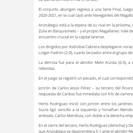
El conjunto aborigen regresa a una Serie Final, lue
2020-2021, en la cual cayó ante Navegantes del Magalla
Anzoátegui está a la espera de su rival en la próxima,
Zulia en Barquisimeto – y el propio Magallanes. Vale 
encuentro crucial en la capital larense.
Los dirigidos por Asdrúbal Cabrera desplegaron voraz 
Loiger Padrón (2-0), cuarto lanzador entre el grupo de
La derrota fue para el abridor Melvi Acosta (0-3),
relevistas.
En el juego se registró un pecado, el cual correspondió
Jonrón de Carlos Jesús Pérez – su tercero del Round
respuesta de Caribes fue inmediata con trío de carrera
Herlis Rodriguez inició con jonrón entre los jardin
Sucre ligó sencillo a la izquierda y Yonathan Mendo
antesala. Carlos Mendoza, con doble a la derecha empu
En el cierre del tercero, Herlis Rodríguez (derecha) y D
que Anzoátegui se desprendiera 5-1 ante el abridor Me