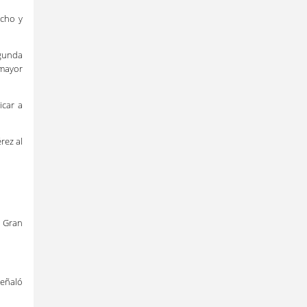
echo y
egunda
nmayor
icar a
rez al
a Gran
señaló