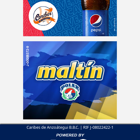
Caribes de Anzoátegui B.B.C. | RIF J-08022422-1