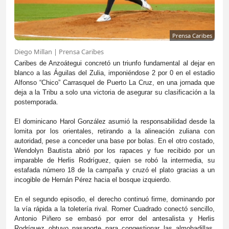
Prensa Caribes
Diego Millan | Prensa Caribes
Caribes de Anzoátegui concretó un triunfo fundamental al dejar en
blanco a las Águilas del Zulia, imponiéndose 2 por 0 en el estadio
Alfonso “Chico” Carrasquel de Puerto La Cruz, en una jornada que
deja a la Tribu a solo una victoria de asegurar su clasificación a la
postemporada.
El dominicano Harol González asumió la responsabilidad desde la
lomita por los orientales, retirando a la alineación zuliana con
autoridad, pese a conceder una base por bolas. En el otro costado,
Wendolyn Bautista abrió por los rapaces y fue recibido por un
imparable de Herlis Rodríguez, quien se robó la intermedia, su
estafada número 18 de la campaña y cruzó el plato gracias a un
incogible de Hernán Pérez hacia el bosque izquierdo.
En el segundo episodio, el derecho continuó firme, dominando por
la vía rápida a la toletería rival. Romer Cuadrado conectó sencillo,
Antonio Piñero se embasó por error del antesalista y Herlis
Rodríguez obtuvo pasaporte para congestionar las almohadillas,