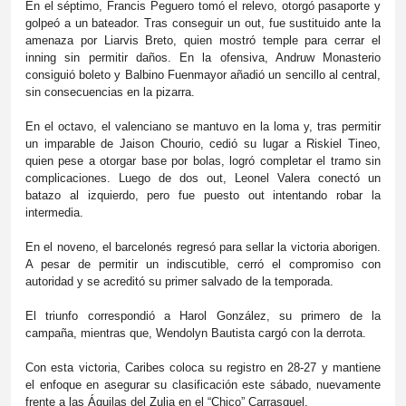
En el séptimo, Francis Peguero tomó el relevo, otorgó pasaporte y
golpeó a un bateador. Tras conseguir un out, fue sustituido ante la
amenaza por Liarvis Breto, quien mostró temple para cerrar el
inning sin permitir daños. En la ofensiva, Andruw Monasterio
consiguió boleto y Balbino Fuenmayor añadió un sencillo al central,
sin consecuencias en la pizarra.
En el octavo, el valenciano se mantuvo en la loma y, tras permitir
un imparable de Jaison Chourio, cedió su lugar a Riskiel Tineo,
quien pese a otorgar base por bolas, logró completar el tramo sin
complicaciones. Luego de dos out, Leonel Valera conectó un
batazo al izquierdo, pero fue puesto out intentando robar la
intermedia.
En el noveno, el barcelonés regresó para sellar la victoria aborigen.
A pesar de permitir un indiscutible, cerró el compromiso con
autoridad y se acreditó su primer salvado de la temporada.
El triunfo correspondió a Harol González, su primero de la
campaña, mientras que, Wendolyn Bautista cargó con la derrota.
Con esta victoria, Caribes coloca su registro en 28-27 y mantiene
el enfoque en asegurar su clasificación este sábado, nuevamente
frente a las Águilas del Zulia en el “Chico” Carrasquel.