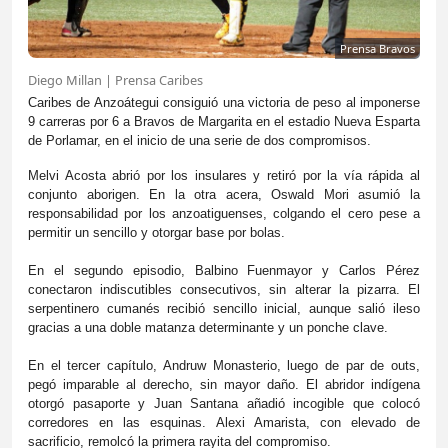
Prensa Bravos
Diego Millan | Prensa Caribes
Caribes de Anzoátegui consiguió una victoria de peso al imponerse
9 carreras por 6 a Bravos de Margarita en el estadio Nueva Esparta
de Porlamar, en el inicio de una serie de dos compromisos.
Melvi Acosta abrió por los insulares y retiró por la vía rápida al
conjunto aborigen. En la otra acera, Oswald Mori asumió la
responsabilidad por los anzoatiguenses, colgando el cero pese a
permitir un sencillo y otorgar base por bolas.
En el segundo episodio, Balbino Fuenmayor y Carlos Pérez
conectaron indiscutibles consecutivos, sin alterar la pizarra. El
serpentinero cumanés recibió sencillo inicial, aunque salió ileso
gracias a una doble matanza determinante y un ponche clave.
En el tercer capítulo, Andruw Monasterio, luego de par de outs,
pegó imparable al derecho, sin mayor daño. El abridor indígena
otorgó pasaporte y Juan Santana añadió incogible que colocó
corredores en las esquinas. Alexi Amarista, con elevado de
sacrificio, remolcó la primera rayita del compromiso.