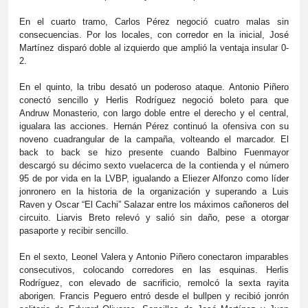
En el cuarto tramo, Carlos Pérez negoció cuatro malas sin
consecuencias. Por los locales, con corredor en la inicial, José
Martínez disparó doble al izquierdo que amplió la ventaja insular 0-
2.
En el quinto, la tribu desató un poderoso ataque. Antonio Piñero
conectó sencillo y Herlis Rodríguez negoció boleto para que
Andruw Monasterio, con largo doble entre el derecho y el central,
igualara las acciones. Hernán Pérez continuó la ofensiva con su
noveno cuadrangular de la campaña, volteando el marcador. El
back to back se hizo presente cuando Balbino Fuenmayor
descargó su décimo sexto vuelacerca de la contienda y el número
95 de por vida en la LVBP, igualando a Eliezer Alfonzo como líder
jonronero en la historia de la organización y superando a Luis
Raven y Oscar “El Cachi” Salazar entre los máximos cañoneros del
circuito. Liarvis Breto relevó y salió sin daño, pese a otorgar
pasaporte y recibir sencillo.
En el sexto, Leonel Valera y Antonio Piñero conectaron imparables
consecutivos, colocando corredores en las esquinas. Herlis
Rodríguez, con elevado de sacrificio, remolcó la sexta rayita
aborigen. Francis Peguero entró desde el bullpen y recibió jonrón