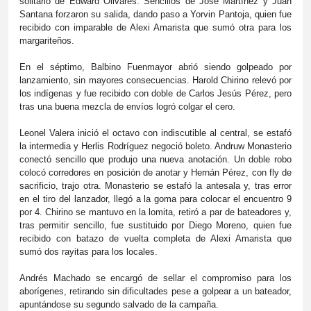
solitario de Edward Olivares. Sencillos de José Martínez y Juan
Santana forzaron su salida, dando paso a Yorvin Pantoja, quien fue
recibido con imparable de Alexi Amarista que sumó otra para los
margariteños.
En el séptimo, Balbino Fuenmayor abrió siendo golpeado por
lanzamiento, sin mayores consecuencias. Harold Chirino relevó por
los indígenas y fue recibido con doble de Carlos Jesús Pérez, pero
tras una buena mezcla de envíos logró colgar el cero.
Leonel Valera inició el octavo con indiscutible al central, se estafó
la intermedia y Herlis Rodríguez negoció boleto. Andruw Monasterio
conectó sencillo que produjo una nueva anotación. Un doble robo
colocó corredores en posición de anotar y Hernán Pérez, con fly de
sacrificio, trajo otra. Monasterio se estafó la antesala y, tras error
en el tiro del lanzador, llegó a la goma para colocar el encuentro 9
por 4. Chirino se mantuvo en la lomita, retiró a par de bateadores y,
tras permitir sencillo, fue sustituido por Diego Moreno, quien fue
recibido con batazo de vuelta completa de Alexi Amarista que
sumó dos rayitas para los locales.
Andrés Machado se encargó de sellar el compromiso para los
aborígenes, retirando sin dificultades pese a golpear a un bateador,
apuntándose su segundo salvado de la campaña.