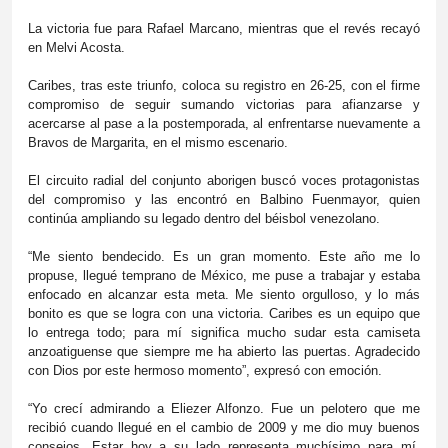
La victoria fue para Rafael Marcano, mientras que el revés recayó
en Melvi Acosta.
Caribes, tras este triunfo, coloca su registro en 26-25, con el firme
compromiso de seguir sumando victorias para afianzarse y
acercarse al pase a la postemporada, al enfrentarse nuevamente a
Bravos de Margarita, en el mismo escenario.
El circuito radial del conjunto aborigen buscó voces protagonistas
del compromiso y las encontró en Balbino Fuenmayor, quien
continúa ampliando su legado dentro del béisbol venezolano.
“Me siento bendecido. Es un gran momento. Este año me lo
propuse, llegué temprano de México, me puse a trabajar y estaba
enfocado en alcanzar esta meta. Me siento orgulloso, y lo más
bonito es que se logra con una victoria. Caribes es un equipo que
lo entrega todo; para mí significa mucho sudar esta camiseta
anzoatiguense que siempre me ha abierto las puertas. Agradecido
con Dios por este hermoso momento”, expresó con emoción.
“Yo crecí admirando a Eliezer Alfonzo. Fue un pelotero que me
recibió cuando llegué en el cambio de 2009 y me dio muy buenos
consejos. Estar hoy a su lado representa muchísimo para mí,