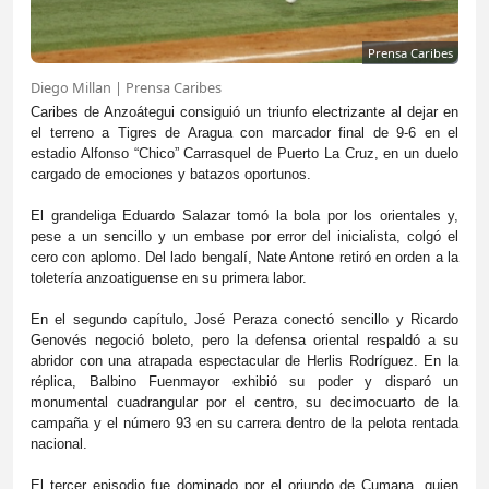
Prensa Caribes
Diego Millan | Prensa Caribes
Caribes de Anzoátegui consiguió un triunfo electrizante al dejar en
el terreno a Tigres de Aragua con marcador final de 9-6 en el
estadio Alfonso “Chico” Carrasquel de Puerto La Cruz, en un duelo
cargado de emociones y batazos oportunos.
El grandeliga Eduardo Salazar tomó la bola por los orientales y,
pese a un sencillo y un embase por error del inicialista, colgó el
cero con aplomo. Del lado bengalí, Nate Antone retiró en orden a la
toletería anzoatiguense en su primera labor.
En el segundo capítulo, José Peraza conectó sencillo y Ricardo
Genovés negoció boleto, pero la defensa oriental respaldó a su
abridor con una atrapada espectacular de Herlis Rodríguez. En la
réplica, Balbino Fuenmayor exhibió su poder y disparó un
monumental cuadrangular por el centro, su decimocuarto de la
campaña y el número 93 en su carrera dentro de la pelota rentada
nacional.
El tercer episodio fue dominado por el oriundo de Cumana, quien