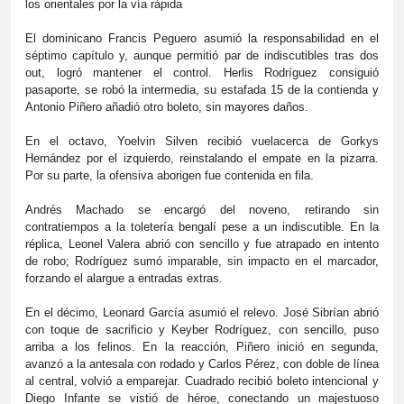
los orientales por la vía rápida
El dominicano Francis Peguero asumió la responsabilidad en el
séptimo capítulo y, aunque permitió par de indiscutibles tras dos
out, logró mantener el control. Herlis Rodríguez consiguió
pasaporte, se robó la intermedia, su estafada 15 de la contienda y
Antonio Piñero añadió otro boleto, sin mayores daños.
En el octavo, Yoelvin Silven recibió vuelacerca de Gorkys
Hernández por el izquierdo, reinstalando el empate en la pizarra.
Por su parte, la ofensiva aborigen fue contenida en fila.
Andrés Machado se encargó del noveno, retirando sin
contratiempos a la toletería bengalí pese a un indiscutible. En la
réplica, Leonel Valera abrió con sencillo y fue atrapado en intento
de robo; Rodríguez sumó imparable, sin impacto en el marcador,
forzando el alargue a entradas extras.
En el décimo, Leonard García asumió el relevo. José Sibrían abrió
con toque de sacrificio y Keyber Rodríguez, con sencillo, puso
arriba a los felinos. En la reacción, Piñero inició en segunda,
avanzó a la antesala con rodado y Carlos Pérez, con doble de línea
al central, volvió a emparejar. Cuadrado recibió boleto intencional y
Diego Infante se vistió de héroe, conectando un majestuoso