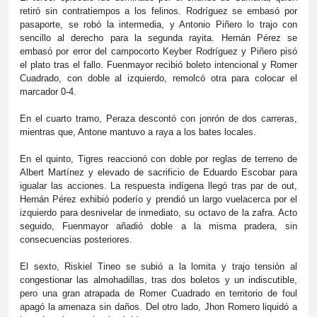
retiró sin contratiempos a los felinos. Rodríguez se embasó por
pasaporte, se robó la intermedia, y Antonio Piñero lo trajo con
sencillo al derecho para la segunda rayita. Hernán Pérez se
embasó por error del campocorto Keyber Rodríguez y Piñero pisó
el plato tras el fallo. Fuenmayor recibió boleto intencional y Romer
Cuadrado, con doble al izquierdo, remolcó otra para colocar el
marcador 0-4.
En el cuarto tramo, Peraza descontó con jonrón de dos carreras,
mientras que, Antone mantuvo a raya a los bates locales.
En el quinto, Tigres reaccionó con doble por reglas de terreno de
Albert Martínez y elevado de sacrificio de Eduardo Escobar para
igualar las acciones. La respuesta indígena llegó tras par de out,
Hernán Pérez exhibió poderío y prendió un largo vuelacerca por el
izquierdo para desnivelar de inmediato, su octavo de la zafra. Acto
seguido, Fuenmayor añadió doble a la misma pradera, sin
consecuencias posteriores.
El sexto, Riskiel Tineo se subió a la lomita y trajo tensión al
congestionar las almohadillas, tras dos boletos y un indiscutible,
pero una gran atrapada de Romer Cuadrado en territorio de foul
apagó la amenaza sin daños. Del otro lado, Jhon Romero liquidó a