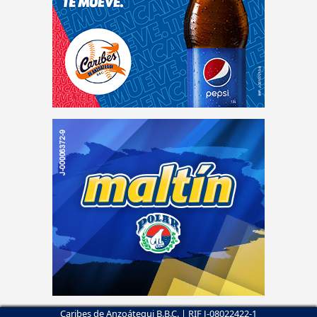
Caribes de Anzoátegui B.B.C. | RIF J-08022422-1