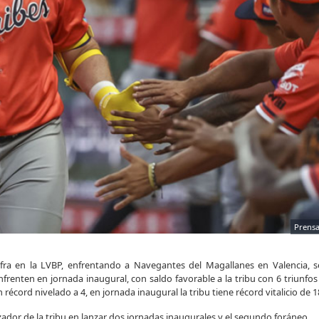
Prens
afra en la LVBP, enfrentando a Navegantes del Magallanes en Valencia, s
frenten en jornada inaugural, con saldo favorable a la tribu con 6 triunfos
 récord nivelado a 4, en jornada inaugural la tribu tiene récord vitalicio de 1
ador de la tribu en lanzar dos jornadas inaugurales y el segundo foráneo.