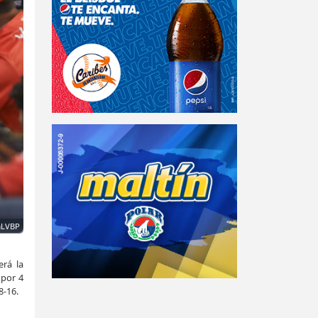
aLVBP
erá la
 por 4
8-16.