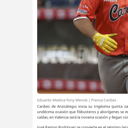
Eduardo Medina-Tony Merola | Prensa Caribes
Caribes de Anzoátegui inicia su trigésima quinta z
undécima ocasión que filibusteros y aborígenes se en
caídas, en Valencia será la novena ocasión y llegan con
José Ramon Rodríguez se convierte en el séptimo lanz